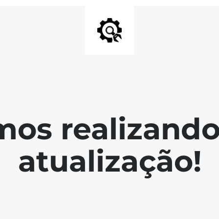
mos realizand
atualização!