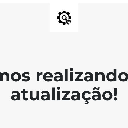
mos realizand
atualização!